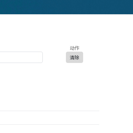
动作
清除